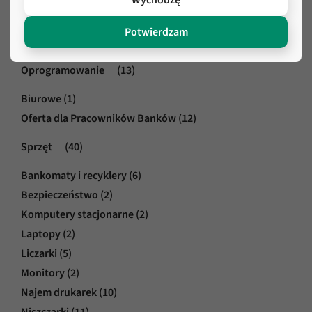
Kategorie produktów
Potwierdzam
Oprogramowanie
(13)
Biurowe
(1)
Oferta dla Pracowników Banków
(12)
Sprzęt
(40)
Bankomaty i recyklery
(6)
Bezpieczeństwo
(2)
Komputery stacjonarne
(2)
Laptopy
(2)
Liczarki
(5)
Monitory
(2)
Najem drukarek
(10)