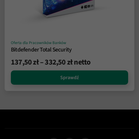
Oferta dla Pracowników Banków
Bitdefender Total Security
Zakres
137,50
zł
–
332,50
zł
netto
cen:
Sprawdź
od
137,50 zł
do
332,50 zł