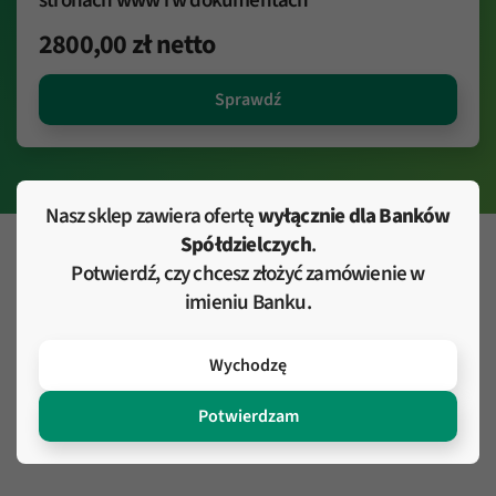
stronach www i w dokumentach
2800,00
zł
netto
Sprawdź
Nasz sklep zawiera ofertę
wyłącznie dla Banków
Spółdzielczych
.
Jak to działa?
Potwierdź, czy chcesz złożyć zamówienie w
imieniu Banku.
Wychodzę
Potwierdzam
Wybierz produkty i dodaj je do koszyka