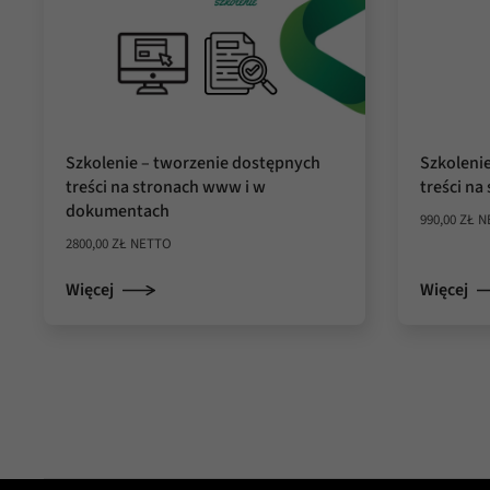
Szkolenie – tworzenie dostępnych
Szkoleni
treści na stronach www i w
treści n
dokumentach
990,00
ZŁ
N
2800,00
ZŁ
NETTO
Więcej
Więcej