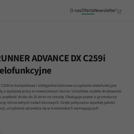
O nas
Oferta
Newsletter
RUNNER ADVANCE DX C259i
elofunkcyjne
9i to kompaktowe i inteligentne kolorowe urządzenie wielofunkcyjne
lą o wydajnej pracy w nowoczesnym biurze. Umożliwia szybkie drukowanie
c prędkość druku do 25 stron na minutę. Obsługuje papier o gramaturze
ację różnorodnych zadań biurowych. Dzięki połączeniu wysokiej jakości
cji, urządzenie sprawdza się w środowiskach wymagających