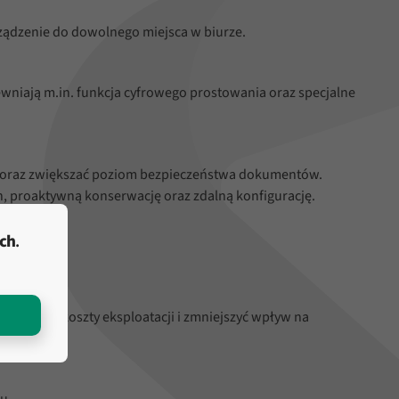
ządzenie do dowolnego miejsca w biurze.
niają m.in. funkcja cyfrowego prostowania oraz specjalne
w oraz zwiększać poziom bezpieczeństwa dokumentów.
, proaktywną konserwację oraz zdalną konfigurację.
ych
.
ną obsługę.
i, obniżyć koszty eksploatacji i zmniejszyć wpływ na
u.