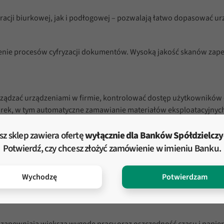
acji biurkowej, jak i podłogowej – pozwalają łatwo dopasować ur
ie procesów cyfryzacji dokumentów. Wysoką jakość skanów zapew
arządzać urządzeniami w firmie, kontrolować dostęp użytkownikó
arek, w tym automatyczne zamawianie materiałów eksploatacyjnych
sz sklep zawiera ofertę
wyłącznie dla Banków Spółdzielcz
SVGA o przekątnej 10,1 cala, który zapewnia wygodną i intuicyj
Potwierdź, czy chcesz złożyć zamówienie w imieniu Banku.
Wychodzę
Potwierdzam
 niskiej temperaturze topnienia, pomagają ograniczyć zużycie energi
zapewniają większą wygodę pracy oraz oszczędność czasu i papier