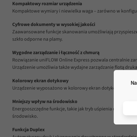
Kompaktowy rozmiar urządzenia
Kompaktowe wymiary i niewielka waga – zarówno w konfigur
Cyfrowe dokumenty w wysokiej jakości
Zaawansowane funkcje skanowania umożliwiają przyspieszen
szkło odporne na plamy.
Wygodne zarządzanie i łączność z chmurą
Rozwiązanie uniFLOW Online Express pozwala centralnie z
Urządzenie umożliwia także wydajne zarządzanie flotą druk
Kolorowy ekran dotykowy
Na
Urządzenie wyposażono w kolorowy ekran dotykowy LCD TFT W
Mniejszy wpływ na środowisko
Energooszczędne funkcje, takie jak tryb uśpienia czy toner o
środowisko.
Funkcja Duplex
Automatyczny druk i skanowanie dwustronne w standardzie 