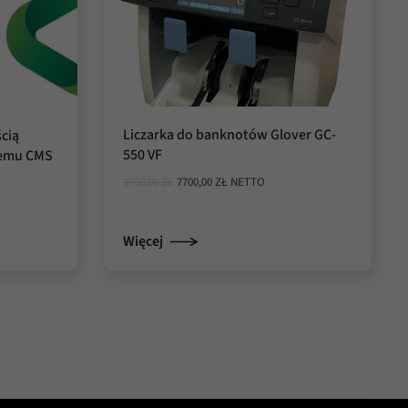
Liczarka do banknotów Glover GC-
ścią
550 VF
temu CMS
PIERWOTNA
AKTUALNA
9790,00
ZŁ
7700,00
ZŁ
NETTO
CENA
CENA
WYNOSIŁA:
WYNOSI:
9790,00 ZŁ.
7700,00 ZŁ.
Więcej