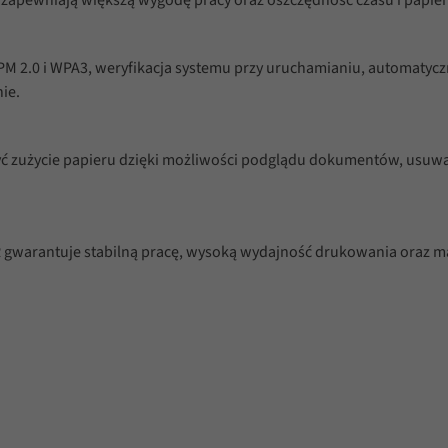
PM 2.0 i WPA3, weryfikacja systemu przy uruchamianiu, automaty
ie.
ć zużycie papieru dzięki możliwości podglądu dokumentów, usuwan
 gwarantuje stabilną pracę, wysoką wydajność drukowania oraz ma