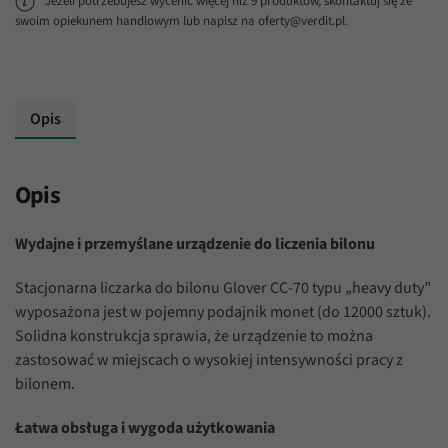
Jeżeli potrzebujesz wycenić więcej niż 9 produktów, skontaktuj się ze
Glover
swoim opiekunem handlowym lub napisz na oferty@verdit.pl.
CC-
70
Opis
Opis
Wydajne i przemyślane urządzenie do liczenia bilonu
Stacjonarna liczarka do bilonu Glover CC-70 typu „heavy duty”
wyposażona jest w pojemny podajnik monet (do 12000 sztuk).
Solidna konstrukcja sprawia, że urządzenie to można
zastosować w miejscach o wysokiej intensywności pracy z
bilonem.
Łatwa obsługa i wygoda użytkowania