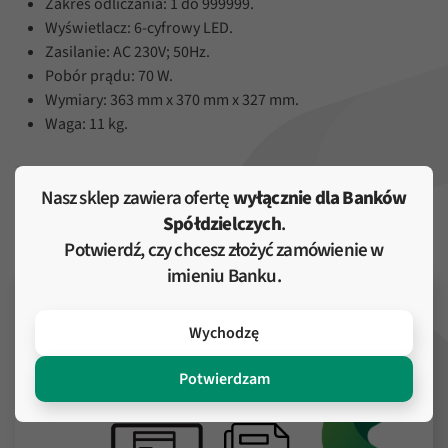
Zakres odliczania: 1 do 999999.
Wyświetlacz: 6-cyfrowy LED.
Zasilanie: AC 230V; 50Hz.
Pobór prądu: 70 W.
Wymiary: 363 mm x 370 mm x 327 mm.
Waga: 11 kg.
Nasz sklep zawiera ofertę
wyłącznie dla Banków
Może Cię zainteresować
Spółdzielczych
.
Potwierdź, czy chcesz złożyć zamówienie w
imieniu Banku.
Wychodzę
Potwierdzam