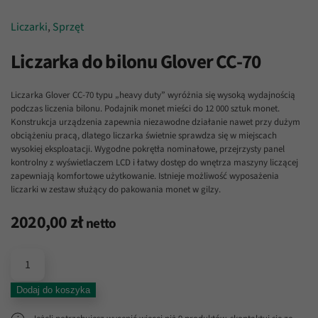
Liczarki
,
Sprzęt
Liczarka do bilonu Glover CC-70
Liczarka Glover CC-70 typu „heavy duty” wyróżnia się wysoką wydajnością
podczas liczenia bilonu. Podajnik monet mieści do 12 000 sztuk monet.
Konstrukcja urządzenia zapewnia niezawodne działanie nawet przy dużym
obciążeniu pracą, dlatego liczarka świetnie sprawdza się w miejscach
wysokiej eksploatacji. Wygodne pokrętła nominałowe, przejrzysty panel
kontrolny z wyświetlaczem LCD i łatwy dostęp do wnętrza maszyny liczącej
zapewniają komfortowe użytkowanie. Istnieje możliwość wyposażenia
liczarki w zestaw służący do pakowania monet w gilzy.
2020,00
zł
netto
ilość
Liczarka
do
Dodaj do koszyka
bilonu