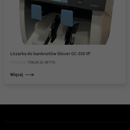
Liczarka do banknotów Glover GC-550 VF
PIERWOTNA
AKTUALNA
9790,00
ZŁ
7700,00
ZŁ
NETTO
CENA
CENA
WYNOSIŁA:
WYNOSI:
Więcej
9790,00 ZŁ.
7700,00 ZŁ.